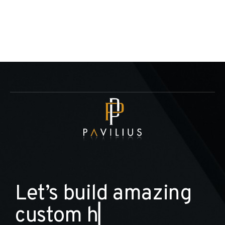
L
e
t
’
s
b
u
i
l
d
a
m
a
z
i
n
g
c
u
s
t
o
m
h
o
m
e
▏