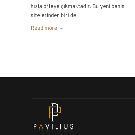
hızla ortaya çıkmaktadır. Bu yeni bahis
sitelerinden biri de
Read more