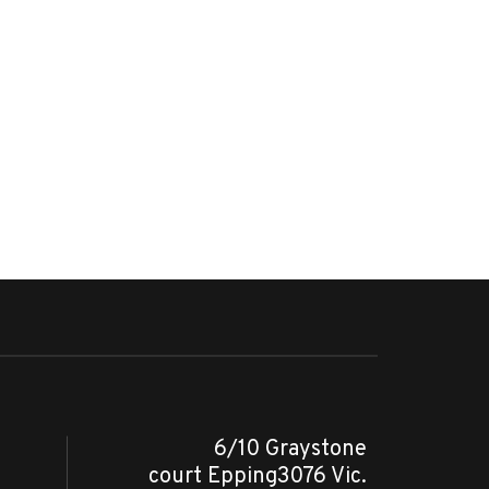
6/10 Graystone
court Epping3076 Vic.