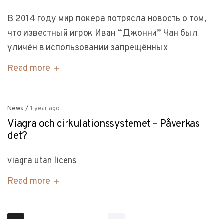
В 2014 году мир покера потрясла новость о том,
что известный игрок Иван “Джонни” Чан был
уличён в использовании запрещённых
Read more
News
/
1 year ago
Viagra och cirkulationssystemet – Påverkas
det?
viagra utan licens
Read more