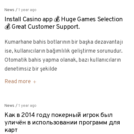
News
/
1 year ago
Install Casino app 💰 Huge Games Selection
💰 Great Customer Support.
Kumarhane bahis botlarının bir başka dezavantajı
ise, kullanıcıların bağımlılık geliştirme sorunudur.
Otomatik bahis yapma olanak, bazı kullanıcıların
denetimsiz bir şekilde
Read more
News
/
1 year ago
Как в 2014 году покерный игрок был
уличён в использовании программ для
карт