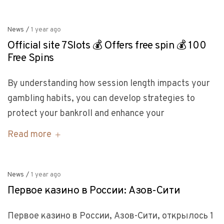
News
/
1 year ago
Official site 7Slots 💰 Offers free spin 💰 100
Free Spins
By understanding how session length impacts your
gambling habits, you can develop strategies to
protect your bankroll and enhance your
Read more
News
/
1 year ago
Первое казино в России: Азов-Сити
Первое казино в России, Азов-Сити, открылось 1