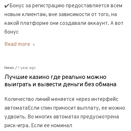
✔️Бонус за регистрацию предоставляется всем
новым клиентам, вне зависимости от того, на
какой платформе они создавали аккаунт. А вот
бонус
Read more
News
/
1 year ago
Лучшие казино где реально можно
выиграть и вывести деньги без обмана
Количество линий меняется через интерфейс
автоматаЕсли спин приносит выплату, ее можно
удвоить. Во многих автоматах предусмотрена
риск-игра. Если ее номинал