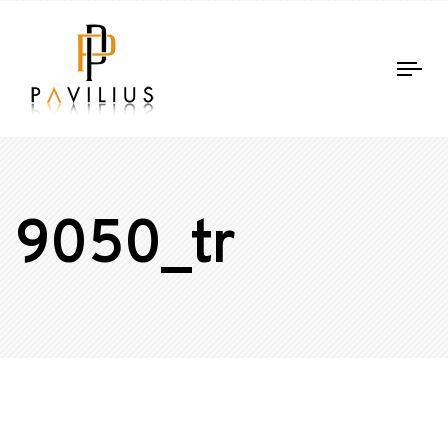
Tog
nav
9050_tr