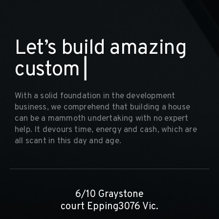
L
e
t
’
s
b
u
i
l
d
a
m
a
z
i
n
g
c
u
s
t
o
m
h
o
▏
With a solid foundation in the development
business, we comprehend that building a house
can be a mammoth undertaking with no expert
help. It devours time, energy and cash, which are
all scant in this day and age.
6/10 Graystone
court Epping3076 Vic.