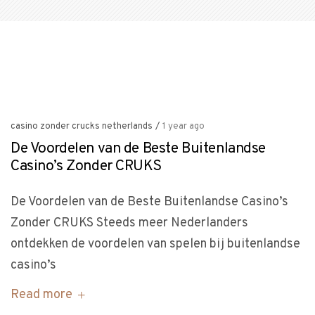
casino zonder crucks netherlands
/
1 year ago
De Voordelen van de Beste Buitenlandse
Casino’s Zonder CRUKS
De Voordelen van de Beste Buitenlandse Casino’s
Zonder CRUKS Steeds meer Nederlanders
ontdekken de voordelen van spelen bij buitenlandse
casino’s
Read more