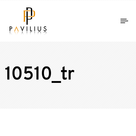
Tog
nav
10510_tr